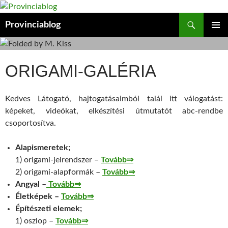
Kilépés
a
Keresés
Provinciablog
tartalomba
ELSŐDL
MENÜ
ORIGAMI-GALÉRIA
Kedves Látogató, hajtogatásaimból talál itt válogatást:
képeket, videókat, elkészítési útmutatót abc-rendbe
csoportosítva.
Alapismeretek;
1) origami-jelrendszer –
Tovább⇒
2) origami-alapformák –
Tovább⇒
Angyal
–
Tovább⇒
Életképek –
Tovább⇒
Építészeti elemek;
1) oszlop –
Tovább⇒