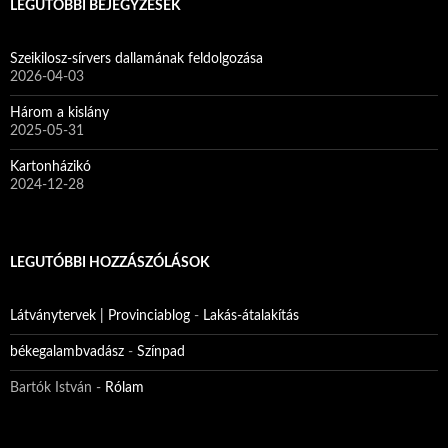
s
LEGUTÓBBI BEJEGYZÉSEK
é
s
:
Szeikilosz-sírvers dallamának feldolgozása
2026-04-03
Három a kislány
2025-05-31
Kartonházikó
2024-12-28
LEGUTÓBBI HOZZÁSZÓLÁSOK
Látványtervek | Provinciablog
-
Lakás-átalakítás
békegalambvadász
-
Színpad
Bartók István
-
Rólam