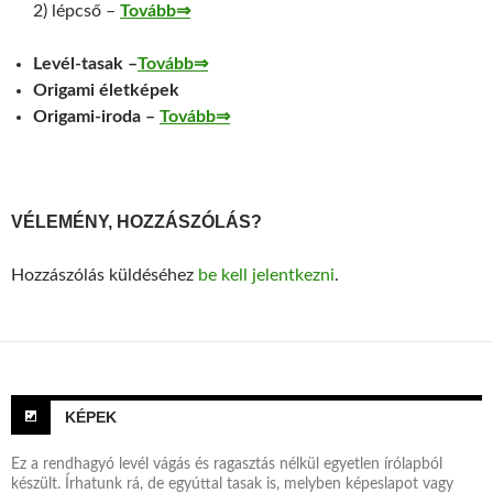
2) lépcső –
Tovább⇒
Levél-tasak –
Tovább⇒
Origami életképek
Origami-iroda –
Tovább⇒
VÉLEMÉNY, HOZZÁSZÓLÁS?
Hozzászólás küldéséhez
be kell jelentkezni
.
KÉPEK
Ez a rendhagyó levél vágás és ragasztás nélkül egyetlen írólapból
készült. Írhatunk rá, de egyúttal tasak is, melyben képeslapot vagy