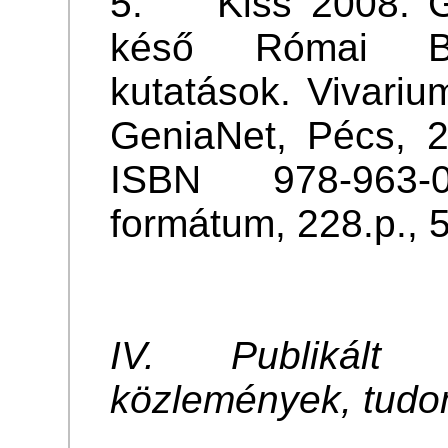
5. Kiss 2008: Gó
késő Római Bir
kutatások. Vivariu
GeniaNet, Pécs, 
ISBN 978-963
formátum, 228.p., 5
IV. Publikált 
közlemények, tudo