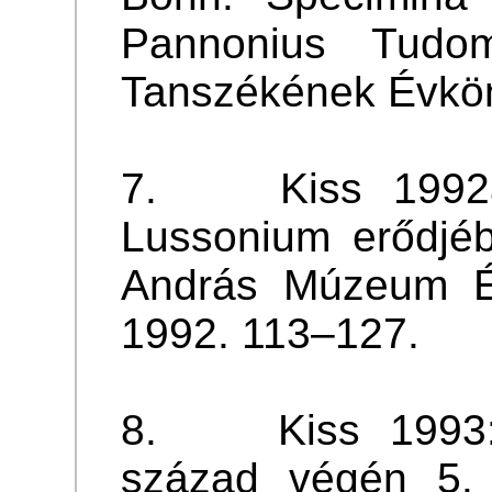
Pannonius Tudom
Tanszékének Évkön
7. Kiss 1992a: 
Lussonium erődjéb
András Múzeum Év
1992. 113–127.
8. Kiss 1993: 
század végén 5.