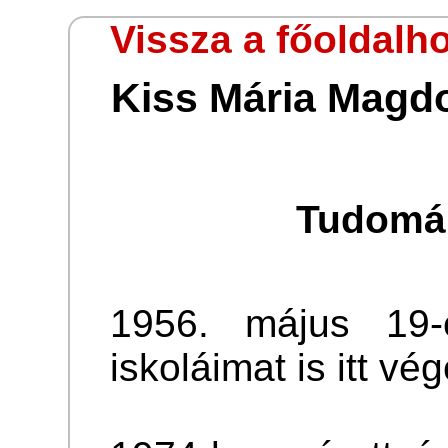
Vissza a főoldalh
Kiss Mária Magdo
Tudomán
1956. május 19-é
iskoláimat is itt vé