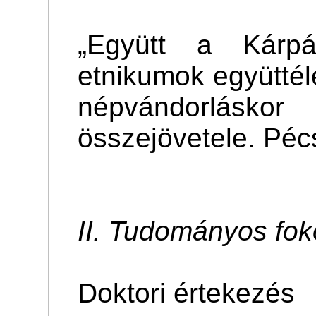
„Együtt a Kárpát
etnikumok együtté
népvándorláskor 
összejövetele. Péc
II. Tudományos fok
Doktori értekezés