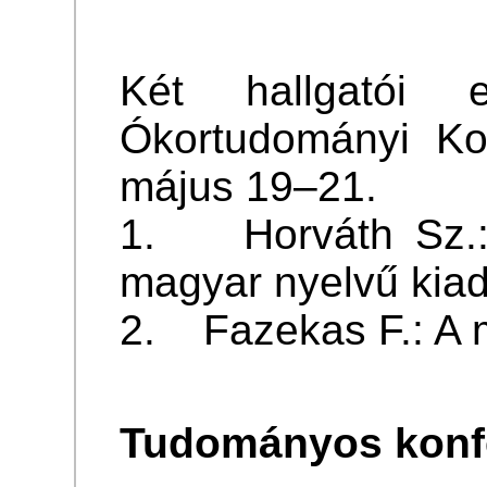
Két hallgatói 
Ókortudományi Ko
május 19–21.
1. Horváth Sz.: 
magyar nyelvű kia
2. Fazekas F.: A 
Tudományos konfe