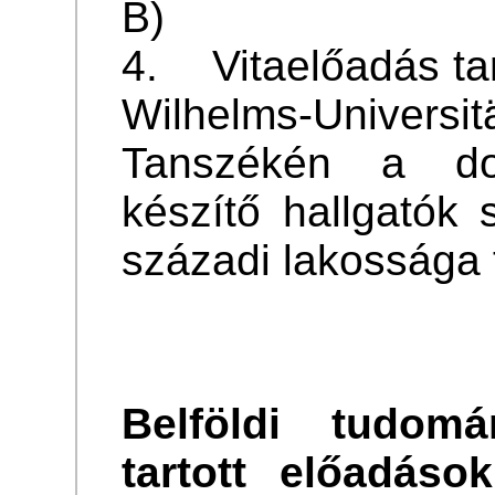
B)
4. Vitaelőadás tar
Wilhelms-Univer
Tanszékén a dokt
készítő hallgatók
századi lakossága 
Belföldi tudomá
tartott előadáso