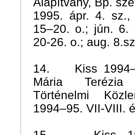
Alapítvány, Bp. szer
1995. ápr. 4. sz.,
15–20. o.; jún. 6. 
20-26. o.; aug. 8.s
14. Kiss 1994–95
Mária Terézia
Történelmi Köz
1994–95. VII-VIII. é
15. Kiss 199