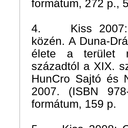
formátum, 272 p., 5
4. Kiss 2007: 
közén. A Duna-Dr
élete a terület 
századtól a XIX. sz
HunCro Sajtó és N
2007. (ISBN 978-
formátum, 159 p.