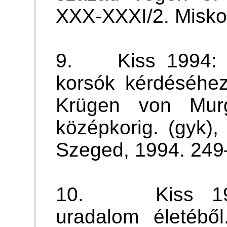
XXX-XXXI/2. Miskol
9. Kiss 1994: A
korsók kérdéséhe
Krügen von Murg
középkorig. (gyk),
Szeged, 1994. 249
10. Kiss 1994
uradalom életéből