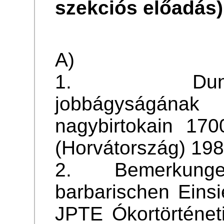
szekciós előadás)
A)
1. Duna-drá
jobbágyságána
nagybirtokain 170
(Horvátország) 198
2. Bemerkungen
barbarischen Eins
JPTE Ókortörténet