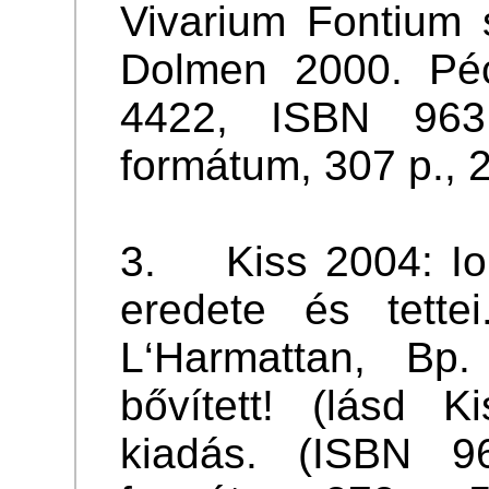
Vivarium Fontium 
Dolmen 2000. Péc
4422, ISBN 96
formátum, 307 p., 2
3. Kiss 2004: Ior
eredete és tette
L‘Harmattan, Bp.
bővített! (lásd K
kiadás. (ISBN 