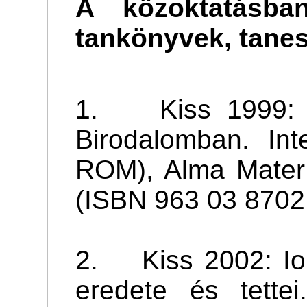
A közoktatásban
tankönyvek, tane
1. Kiss 1999: A
Birodalomban. Int
ROM), Alma Mater
(ISBN 963 03 8702
2. Kiss 2002: Ior
eredete és tettei