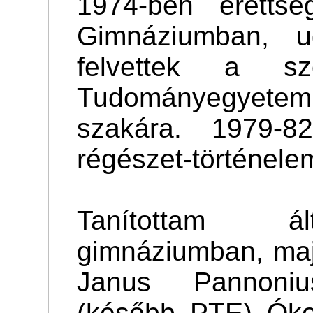
1974-ben éretts
Gimnáziumban, 
felvettek a sz
Tudományegyete
szakára. 1979-82
régészet-történele
Tanítottam ál
gimnáziumban, maj
Janus Pannoniu
(később PTE) Ókor