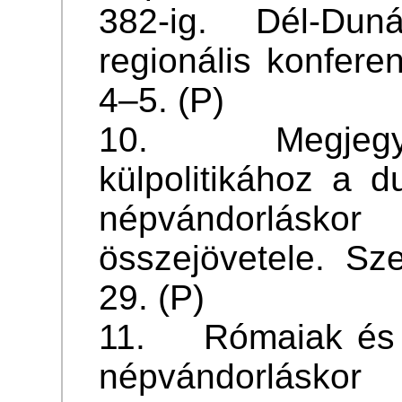
382-ig. Dél-Duná
regionális konferen
4–5. (P)
10. Megjegyz
külpolitikához a 
népvándorláskor 
összejövetele. Sz
29. (P)
11. Rómaiak és b
népvándorláskor 