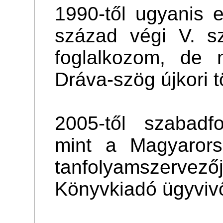
1990-től ugyanis 
század végi V. sz
foglalkozom, de
Dráva-szög újkori t
2005-től szabadfo
mint a Magyarors
tanfolyamszerv
Könyvkiadó ügyviv