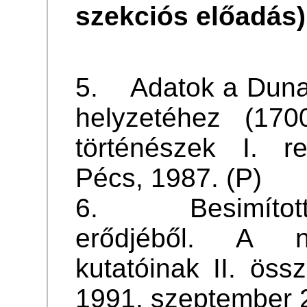
szekciós előadás)
5. Adatok a Duna
helyzetéhez (1700
történészek I. re
Pécs, 1987. (P)
6. Besimított 
erődjéből. A né
kutatóinak II. öss
1991. szeptember 2