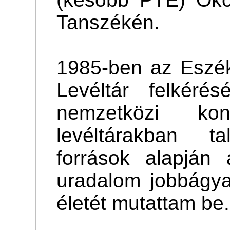
Tanszékén.
1985-ben az Eszé
Levéltár felkéré
nemzetközi ko
levéltárakban ta
források alapján
uradalom jobbágya
életét mutattam be.