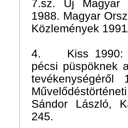
7.sz. Új Magyar 
1988. Magyar Orszá
Közlemények 1991
4. Kiss 1990: A
pécsi püspöknek a
tevékenységéről 
Művelődéstörténet
Sándor László, K
245.