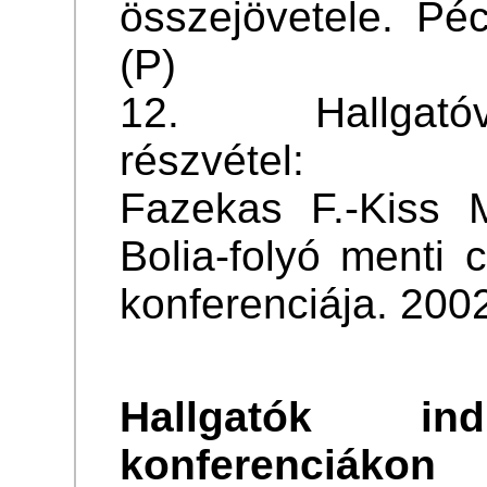
összejövetele. Pé
(P)
12. Hallgatóval
részvétel:
Fazekas F.-Kiss M
Bolia-folyó menti 
konferenciája. 200
Hallgatók in
konferenciákon