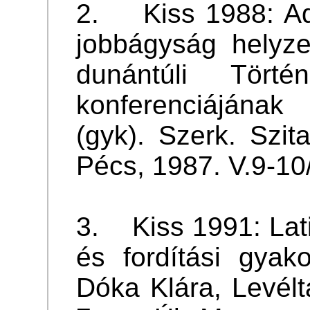
2. Kiss 1988: Ad
jobbágyság helyze
dunántúli Törté
konferenciájának
(gyk). Szerk. Szit
Pécs, 1987. V.9-10
3. Kiss 1991: Lati
és fordítási gyakor
Dóka Klára, Levélt