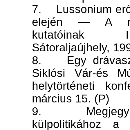
7. Lussonium erőd
elején — A nép
kutatóinak II
Sátoraljaújhely, 19
8. Egy drávaszög
Siklósi Vár-és M
helytörténeti kon
március 15. (P)
9. Megjegyzé
külpolitikához a