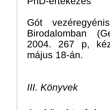
PhD-értekezés
Gót vezéregyén
Birodalomban (Ge
2004. 267 p, kéz
május 18-án.
III. Könyvek