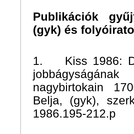
Publikációk gyű
(gyk) és folyóirat
1. Kiss 1986: Du
jobbágyságána
nagybirtokain 170
Belja, (gyk), szer
1986.195-212.p