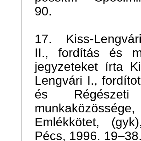
90.
17. Kiss-Lengvári
II., fordítás és 
jegyzeteket írta K
Lengvári I., fordít
és Régészeti 
munkaközösség
Emlékkötet, (gyk)
Pécs, 1996. 19–38