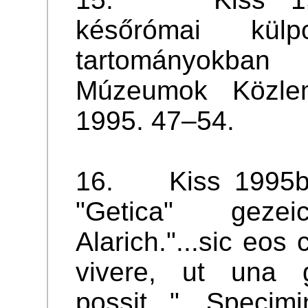
későrómai külp
tartományokba
Múzeumok Közlem
1995. 47–54.
16. Kiss 1995b:
"Getica" geze
Alarich."...sic e
vivere, ut una 
possit..." Specim