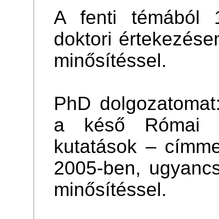
A fenti témából
doktori értekezés
minősítéssel.
PhD dolgozatomat
a késő Római Bi
kutatások – címm
2005-ben, ugyanc
minősítéssel.