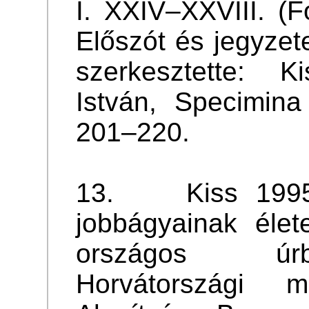
I. XXIV–XXVIII. (F
Előszót és jegyzet
szerkesztette: K
István, Specimin
201–220.
13. Kiss 1995a:
jobbágyainak élet
országos úrb
Horvátországi m